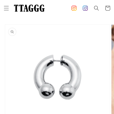
コンテ
カ
ンツに
ー
進む
ト
商品情
報にス
キップ