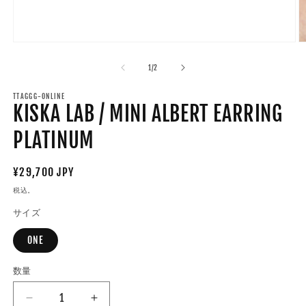
モ
ー
の
1
/
2
ダ
ル
で
TTAGGG-ONLINE
KISKA LAB / MINI ALBERT EARRING
メ
デ
ィ
PLATINUM
ア
(1)
(2
を
通
¥29,700 JPY
開
常
税込。
く
価
サイズ
格
ONE
数量
数
量
KISKA
KISKA