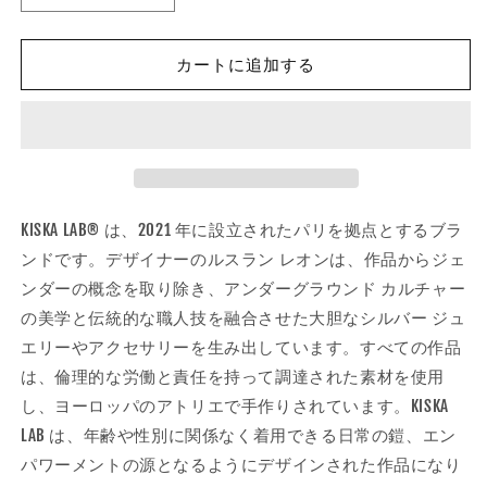
LAB
LAB
/
/
MINI
MINI
カートに追加する
ALBERT
ALBERT
EARRING
EARRING
PLATINUM
PLATINUM
の
の
数
数
量
量
KISKA LAB® は、2021 年に設立されたパリを拠点とするブラ
を
を
ンドです。デザイナーのルスラン レオンは、作品からジェ
減
増
ら
や
ンダーの概念を取り除き、アンダーグラウンド カルチャー
す
す
の美学と伝統的な職人技を融合させた大胆なシルバー ジュ
エリーやアクセサリーを生み出しています。すべての作品
は、倫理的な労働と責任を持って調達された素材を使用
し、ヨーロッパのアトリエで手作りされています。KISKA
LAB は、年齢や性別に関係なく着用できる日常の鎧、エン
パワーメントの源となるようにデザインされた作品になり